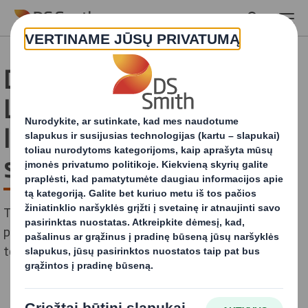
Skip to main content
DS Smith Packaging
Lithuania suteiktas AA
lygio BRC Packaging
sertifikatas
Toks įvertinimas byloja, kad įmonėje vykstantys
procesai užtikrina visų gamybos grandžių ir
technologinių procesų kontrolę bei priežiūrą.