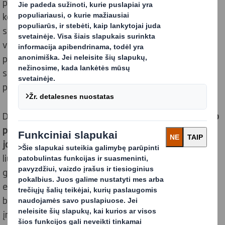
pagamintos pakuotės atitikimą aukščiausiems
kokybės ir saugos reikalavimams. „BRC Packaging“
sertifikatas apima visą gamybos grandinės proceso
valdymą: nuo žaliavų ir tiekėjų valdymo, technologinio
proceso valdymo kontrolės, griežčiausių higienos
standartų reikalavimų atitikimo, atsekamumo ir
produkto iš rinkos atšaukimo proceso užtikrinimo ir t.t.
Džiaugiamės, kad „DS Smith Packaging Lithuania“
tapo
pirmąja Baltijos šalyse gofruoto kartono ir pakuotės iš
jo gamintoja, gavusia „BRC Packaging“ sertifikatą
,
liudijantį gaminamos produkcijos saugą ir kokybę
galutiniam vartotojui. Tai yra ženklus pasiekimas ir
esminis faktorius, ateityje nulemsiantis klientų
bendradarbiavimą su „DS Smith Packaging Lithuania“
įmone, atsižvelgiant į tai, kad vis daugiau ir daugiau