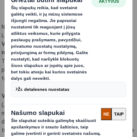
Norime Jus informuoti, kad UAB „DS Smith Packaging
Lithuania“ pripažinta
atitinkanti „BRC Packaging“
Visuotinio pakuočių ir pakavimo medžiagų standarto
reikalavimus,
kuriai
suteiktas AA lygio sertifikatas.
Toks įvertinimas byloja, kad įmonėje vykstantys
procesai užtikrina visų gamybos grandžių ir
technologinių procesų kontrolę bei priežiūrą.
Visuotinis pakuočių ir pakavimo medžiagų standartas
(„BRC Packaging“) – tai Didžiosios Britanijos
mažmeninės prekybos Konsorciumo parengtas ir
didžiausių Europos Sąjungos mažmeninės prekybos
tinklų pripažįstamas standartas, užtikrinantis įmonėje