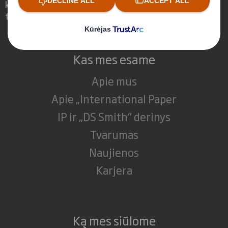
kintančius pirkimo įpročius, diegdami
tvarius pakuočių sprendimus.
Kas mes esame
Apie mus
Apie „International Paper
IP ir „DS Smith“ derinys
Tvarumas
Naujienos
Karjera
Ką mes siūlome