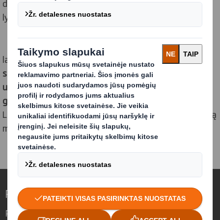
didelių tarptautinių klientų reikalauja aukščiausio
lygmens „BRC Packaging“ standarto.
Tikimės
, jog šis įvertinimas ateityje
padės ne tik dar
labiau sustiprinti turimą rinkos lyderio poziciją
, bet
suteiks didesnį konkurencinį pranašumą vietos ir
užsienio rinkose. Šis sertifikatas yra dar vienas
garantas,
patvirtinantis „DS Smith Packaging
Lithuania“ įmonės inovatyvumą bei klientų pasitikėjimą
mūsų gaminių saugumu ir kokybe.
Pakuočių pritaikymas kintančiam pasauliui
Padedame savo klientams reaguoti į