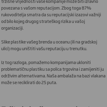
tržišne vrijednosti vaše kompanije može biti izravno
povezana s vašom reputacijom. Zbog toga 87%
rukovoditelja smatra da su reputacijski izazovi važniji
od bilo kojeg drugog strateškog rizika u vašoj
organizaciji.
Slike plastike vašeg brenda u oceanu (ili na gradskoj
ulici) mogu uništiti vašu reputaciju u trenutku.
Iz tog razloga, pomažemo kompanijama ukloniti
problematičnu plastiku sa polica trgovina i zamijeniti ju
održivim alternativama. Naša ambalaža na bazi vlakana
može se reciklirati do 25 puta.