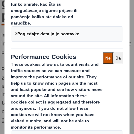
gospodarstvo najbolje za
poslovanje?
Istraživanja pokazuju kako će kupci kupovati više, a
investitori ulagati više, ukoliko se radi o organizaciji koja
posluje po modelu kružnog gospodarstva.
Prelazak na kružno gospodarstvo ima velike prednosti
za poslovanje, te podrazumijeva: bolju opskrbu
sirovinama, povećanje konkurentnosti, poticanje
inovacija, povećanje prodaje i privlačenje najboljih
talenata na novootvorena radna mjesta. Ne
zaboravimo također na pritisak, koji će se kružnim
gospodarstvom smanjiti s našeg planeta.