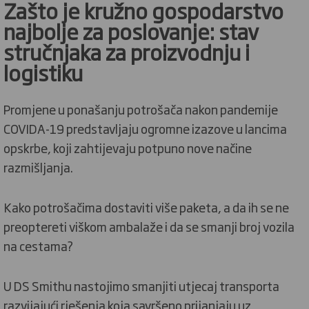
Zašto je kružno gospodarstvo
najbolje za poslovanje: stav
stručnjaka za proizvodnju i
logistiku
Promjene u ponašanju potrošača nakon pandemije
COVIDA-19 predstavljaju ogromne izazove u lancima
opskrbe, koji zahtijevaju potpuno nove načine
razmišljanja.
Kako potrošačima dostaviti više paketa, a da ih se ne
preoptereti viškom ambalaže i da se smanji broj vozila
na cestama?
U DS Smithu nastojimo smanjiti utjecaj transporta
razvijajući rješenja koja savršeno prijanjaju uz