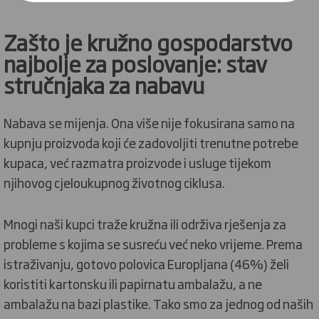
Zašto je kružno gospodarstvo
najbolje za poslovanje:
stav
stručnjaka za nabavu
Nabava se mijenja. Ona više nije fokusirana samo na
kupnju proizvoda koji će zadovoljiti trenutne potrebe
kupaca, već razmatra proizvode i usluge tijekom
njihovog cjeloukupnog životnog ciklusa.
Mnogi naši kupci traže kružna ili održiva rješenja za
probleme s kojima se susreću već neko vrijeme. Prema
istraživanju, gotovo polovica Europljana (46%) želi
koristiti kartonsku ili papirnatu ambalažu, a ne
ambalažu na bazi plastike. Tako smo za jednog od naših