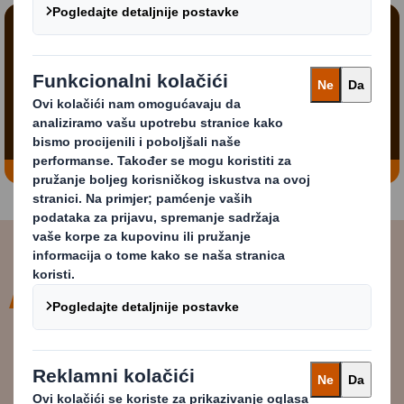
Sadržaj blokiran
Kako biste pogledali ovaj video, morate uključiti
'funkcionalne' kolačiće
Promijeni moje postavke
Kompanija DS Smith već radi po
modelu kružnog poslovanja te vam