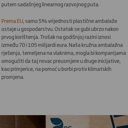
putem sadašnjeg linearnog razvojnog puta.
Prema EU
, samo 5% vrijednosti plastične ambalaže
ostaje u gospodarstvu. Ostatak se gubi ubrzo nakon
prvog korištenja. Trošak na godišnjoj razini iznosi
između 70 i 105 milijardi eura. Naša kružna ambalažna
rješenja, temeljena na vlaknima, mogla bi kompanijama
omogućiti da taj novac preusmjere u druge inicijative,
kao primjerice, na pomoć u borbi protiv klimatskih
promjena.