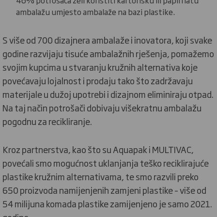
46% potrošača želi koristiti kartonsku ili papirnatu
ambalažu umjesto ambalaže na bazi plastike.
S više od 700 dizajnera ambalaže i inovatora, koji svake
godine razvijaju tisuće ambalažnih rješenja, pomažemo
svojim kupcima u stvaranju kružnih alternativa koje
povećavaju lojalnost i prodaju tako što zadržavaju
materijale u dužoj upotrebi i dizajnom eliminiraju otpad.
Na taj način potrošači dobivaju višekratnu ambalažu
pogodnu za recikliranje.
Kroz partnerstva, kao što su Aquapak i MULTIVAC,
povećali smo mogućnost uklanjanja teško reciklirajuće
plastike kružnim alternativama, te smo razvili preko
650 proizvoda namijenjenih zamjeni plastike – više od
54 milijuna komada plastike zamijenjeno je samo 2021.