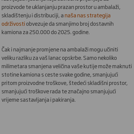
proizvode te uklanjanju prazan prostor u ambalaži,
skladištenju i distribuciji, a
naša nas strategija
održivosti
obvezuje da smanjimo broj dostavnih
kamiona za 250.000 do 2025. godine.
Čak i najmanje promjene na ambalaži mogu učiniti
veliku razliku za vaš lanac opskrbe. Samo nekoliko
milimetara smanjena veličina vaše kutije može maknuti
stotine kamiona s ceste svake godine, smanjujući
pritom proizvodne troškove, štedeći skladišni prostor,
smanjujući troškove rada te značajno smanjujući
vrijeme sastavljanja i pakiranja.