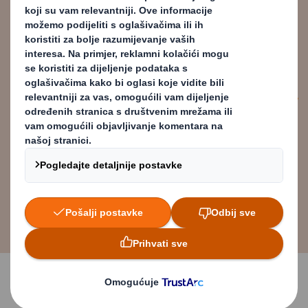
može pružiti dodatna pojašnjenja.
Povežimo "našu priču" s "vašom
pričom" te nam dozvolite da vas
uvedemo u kružnu budućnost.
Marc Chiron
Sales, Marketing & Innovation
Director at DS Smith Packaging