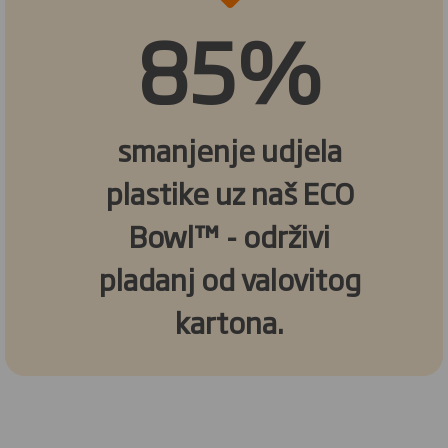
85%
smanjenje udjela
plastike uz naš ECO
Bowl™ - održivi
pladanj od valovitog
kartona.