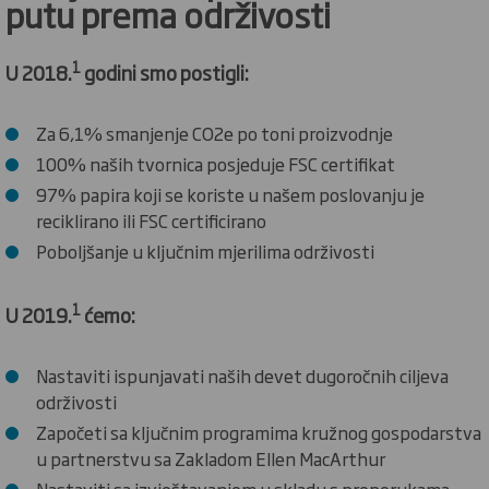
putu prema održivosti
1
U 2018.
godini smo postigli:
Za 6,1% smanjenje CO2e po toni proizvodnje
100% naših tvornica posjeduje FSC certifikat
97% papira koji se koriste u našem poslovanju je
reciklirano ili FSC certificirano
Poboljšanje u ključnim mjerilima održivosti
1
U 2019.
ćemo:
Nastaviti ispunjavati naših devet dugoročnih ciljeva
održivosti
Započeti sa ključnim programima kružnog gospodarstva
u partnerstvu sa Zakladom Ellen MacArthur
Nastaviti sa izvještavanjem u skladu s preporukama