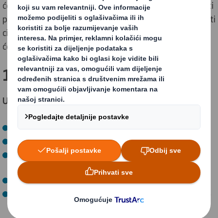
ćemo atraktivne povrate našim dioničarima i zadovoljiti
potrebe svih naših sudionika. U nastavku možete vidjeti
ciljeve koje smo si postavili, kao i obećanja o tome kako
ćemo ih postići.
1. cilj: Oduševiti naše kupce
U 2018/19. godini smo postigli:
Rast količina, veći od rasta tržišta
Otvorenje pet novih PackRight centara
Obnovu ekskluzivnog dugoročnog ugovora s
Mondelezom
Poboljšanje usluga i kvalitete
Započeli smo integraciju novih kolega iz Europaca, kako
bismo ujedinili ponudu za naše kupace