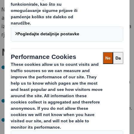
Naša je vizija postati vodeći dobavljač održivih
ambalažnih rješenja. To planiramo postići kroz ponudu
izvrsnih usluga, kvalitetu, inovacije i održiva ambalažna
rješenja koja nudimo našim kupcima.
Naše vrijednosti
Brižnost:
Ponosimo se svojim radom i stalo nam je do
zadovoljstva naših kupaca i zaposlenika, kao i do svijeta
koji nas okružuje.
Povjerenje:
Uvijek pouzdano ispunjavamo svoje obveze.
Postavljanje izazova:
Rado jedni drugima postavljamo
konstruktivne izazove kako bismo pronašli bolja