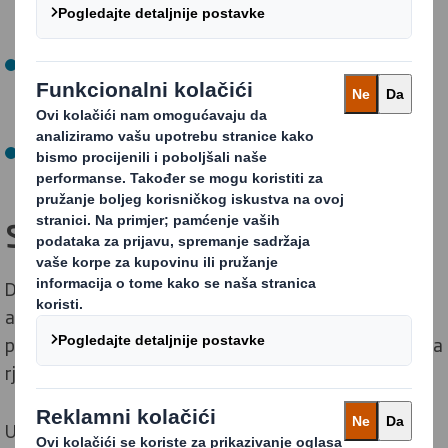
rješenja za napredovanje.
Brza reakcija:
Tražimo nove ideje i shvaćanja te brzo
reagiramo na nove prilike.
Ustrajnost:
Kod nas nema nedovršenog posla.
Strateški ciljevi
DS Smith ima za cilj postati vodeći dobavljač održivih
ambalažnih rješenja. Želimo biti pouzdan i strateški
partner našim kupcima, pružajući inovativna ambalažna
rješenja za sve njihove potrebe.
Usredotočujući se na naše strateške ciljeve, osigurat