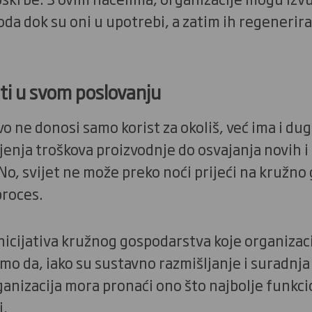
oda dok su oni u upotrebi, a zatim ih regenerira
ti u svom poslovanju
 ne donosi samo korist za okoliš, već ima i dug
enja troškova proizvodnje do osvajanja novih i
No, svijet ne može preko noći prijeći na kružno
 proces.
 inicijativa kružnog gospodarstva koje organiza
 smo da, iako su sustavno razmišljanje i suradnja
rganizacija mora pronaći ono što najbolje funkci
i.