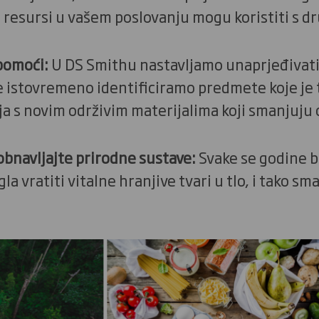
se resursi u vašem poslovanju mogu koristiti 
pomoći:
U DS Smithu nastavljamo unaprjeđivati
e istovremeno identificiramo predmete koje je te
a s novim održivim materijalima koji smanjuju
obnavljajte prirodne sustave:
Svake se godine b
la vratiti vitalne hranjive tvari u tlo, i tako sm