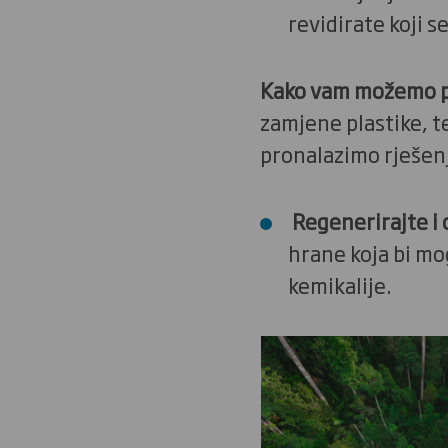
revidirate koji 
Kako vam možemo 
zamjene plastike, t
pronalazimo rješenj
Regenerirajte i 
hrane koja bi mog
kemikalije.