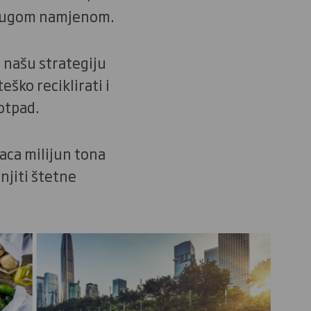
s drugom namjenom.
 našu strategiju
ško reciklirati i
 otpad.
aca milijun tona
anjiti štetne