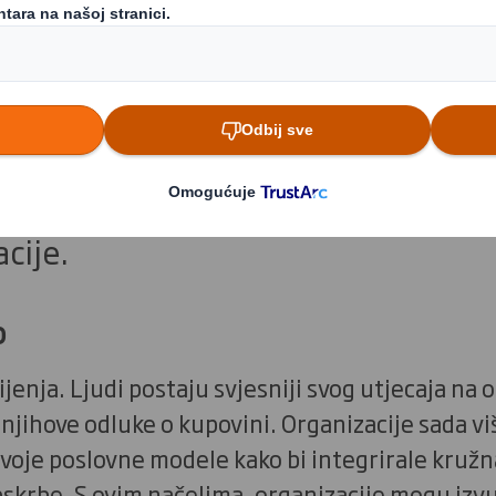
dnosti koji je na korist poslovanju, 
tno korištenje prirodnih resursa u 
 bi se oni nakon toga bacili, više nij
 na kružno gospodarstvo, možemo u
enje i stvoriti održiviji svijet za sa
cije.
o
jenja. Ljudi postaju svjesniji svog utjecaja na o
njihove odluke o kupovini. Organizacije sada vi
svoje poslovne modele kako bi integrirale kružn
pskrbe. S ovim načelima, organizacije mogu iz