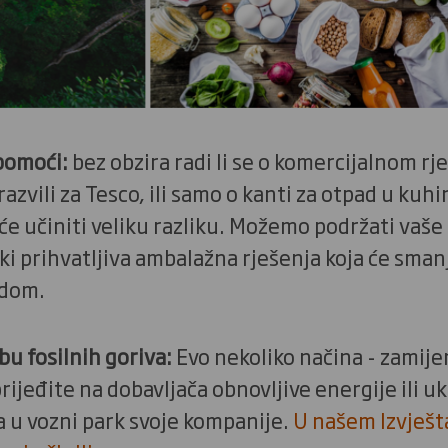
pomoći:
bez obzira radi li se o komercijalnom rj
azvili za Tesco, ili samo o kanti za otpad u kuh
e učiniti veliku razliku. Možemo podržati vaše
ki prihvatljiva ambalažna rješenja koja će smanj
adom.
u fosilnih goriva:
Evo nekoliko načina - zamijen
ijeđite na dobavljača obnovljive energije ili uk
a u vozni park svoje kompanije.
U našem Izvješta