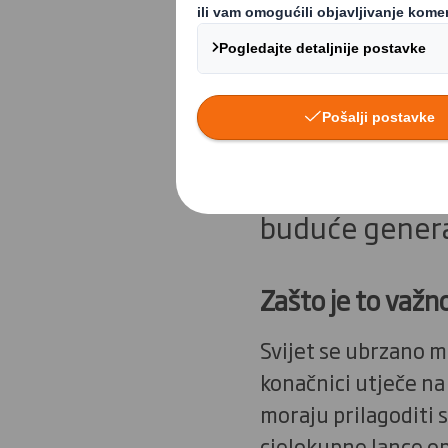
stvaranja vrije
okolišu. Trenu
proizvoda, kako
ako prijeđemo
globalno zatoplj
buduće genera
Zašto je to važn
Svijet se ubrzano mi
konačnici utječe na 
moraju prilagoditi 
cjelokupne lance o