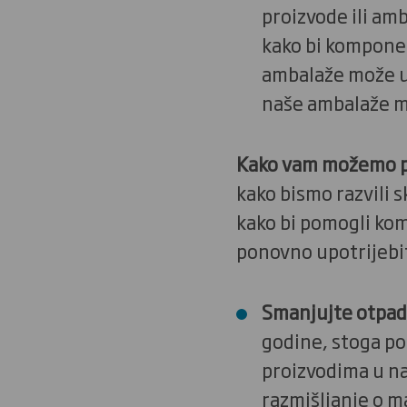
proizvode ili amb
kako bi komponen
ambalaže može u 
naše ambalaže mo
Kako vam možemo 
kako bismo razvili 
kako bi pomogli ko
ponovno upotrijebiti
Smanjujte otpad
godine, stoga po
proizvodima u na
razmišljanje o m