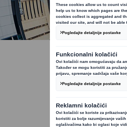
Kako započ
vašem pos
Kružno gospoda