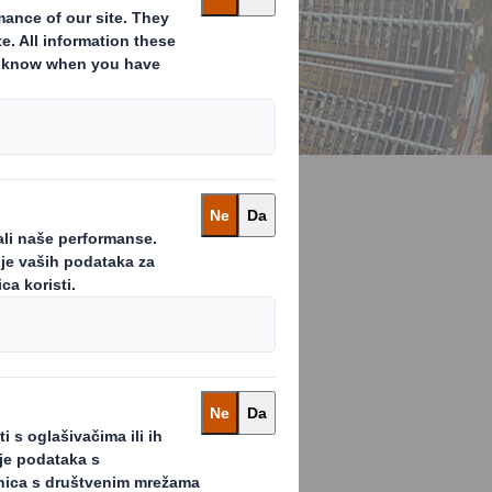
arstvo u
rade i