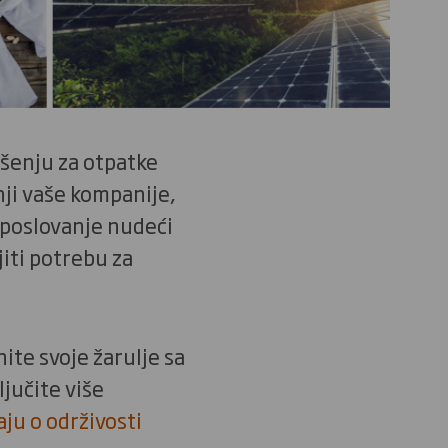
ešenju za otpatke
inji vaše kompanije,
 poslovanje nudeći
iti potrebu za
ite svoje žarulje sa
ljučite više
ju o održivosti