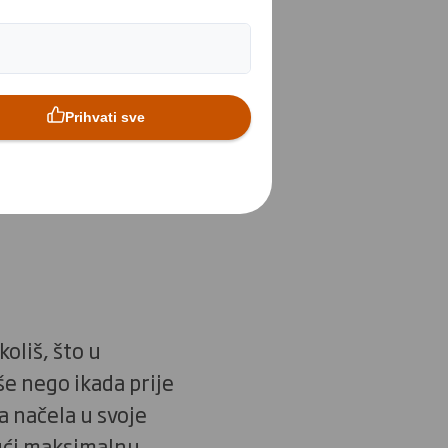
društvu i
proizvodnji
e opcija. No,
sporiti
dašnje i
koliš, što u
še nego ikada prije
a načela u svoje
vući maksimalnu