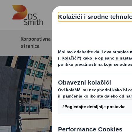
Skip to main content
Korporativna
Pred
Održivost
stranica
gosp