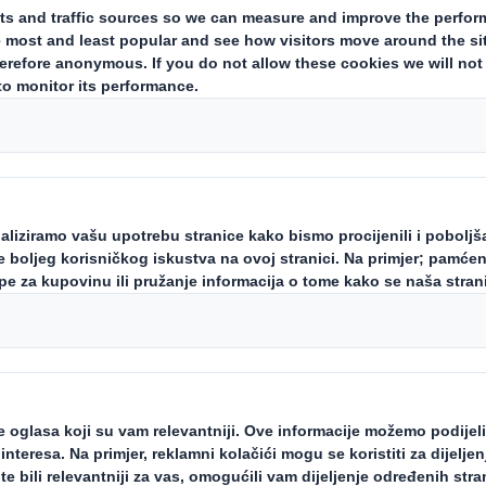
eti kružno gospod
lovanju?
rstvo je novi način dizajniranja, iz