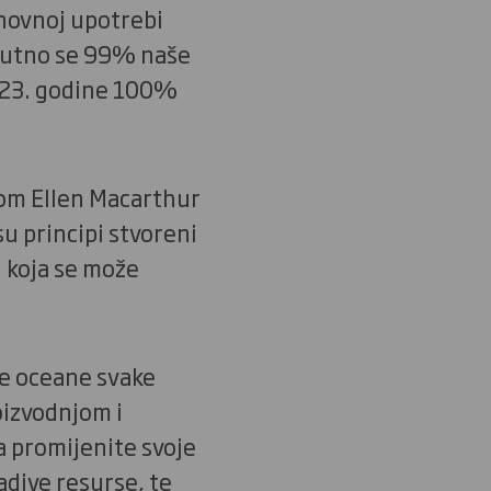
ponovnoj upotrebi
enutno se 99% naše
2023. godine 100%
dom Ellen Macarthur
 su principi stvoreni
 koja se može
še oceane svake
oizvodnjom i
a promijenite svoje
adive resurse, te