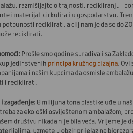
alažu, razmišljajte o trajnosti, recikliranju i 
te i materijali cirkulirali u gospodarstvu. Tr
potpunosti reciklirati, a cilj nam je da se do 
že reciklirati.
pomoći:
Prošle smo godine surađivali sa Zakla
skup jedinstvenih
principa kružnog dizajna
. Ovi
mpanijama i našim kupcima da osmisle ambalažu
 i reciklirati.
 i zagađenje:
8 milijuna tona plastike uđe u na
treba za ekološki osviještenom ambalažom, pr
šem društvu nikada nije bila veća. Vrijeme je d
aterijalima, uzmete u obzir prijelaz na biorazgr