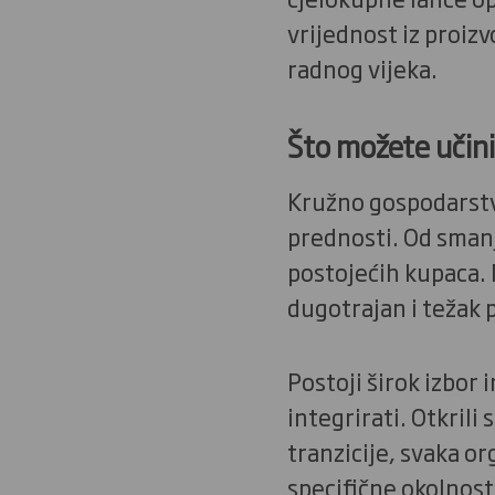
vrijednost iz proizv
radnog vijeka.
Što možete učini
Kružno gospodarstvo
prednosti. Od smanj
postojećih kupaca. 
dugotrajan i težak
Postoji širok izbor
integrirati. Otkrili
tranzicije, svaka o
specifične okolnost