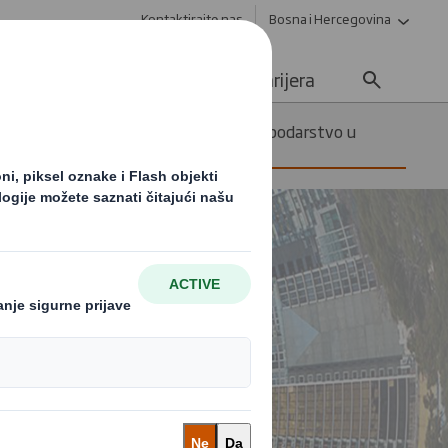
Kontaktirajte nas
Bosna i Hercegovina
Održivost
Mediji
Karijera
Kako započeti kružno gospodarstvo u
vašem poslovanju?