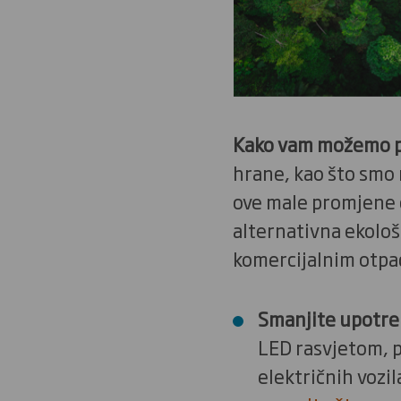
Kako vam možemo 
hrane, kao što smo r
ove male promjene ć
alternativna ekološ
komercijalnim otp
Smanjite upotreb
LED rasvjetom, pr
električnih vozil