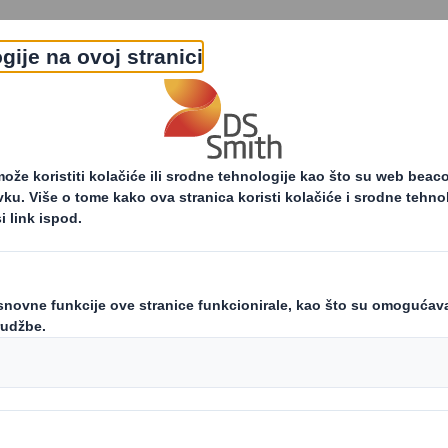
O nama
Proizvodi i usluge
vodnici kružnog
Saznajte više o kružnom
odarstva
gospodarstvu