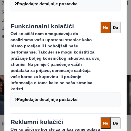
Zahvaljujući našoj organizacijskoj strukturi, zaposlenici
svojim svakodnevnim trudom daju izravan doprinos
uspjehu kompanije. Zajedno s ostalim zaposlenicima,
unesite svoje ideje i doprinesite proizvodnji održivih
ambalažnih rješenja za svijet koji se mijenja.
Rad u poticajnom okruženju