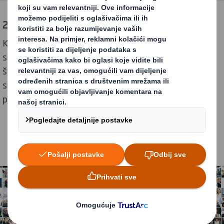
2. Naš kontinuirani rast
Kako bismo udvostručili svoju veličinu i profitabilnost,
surađujemo s nekim od najvećih svjetskih brendova i,
što je jednako važno, s tisućama manjih kupaca kojima
svakodnevno pomažemo da budu uspješniji sa svojim
proizvodima.