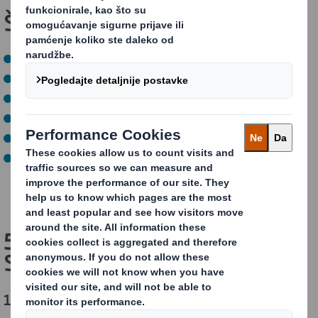
Što vam nudimo?
Dobru radnu atmosferu,
Sjajne kolege,
Rad u poticajnom okruženju,
Profesionalno usavršavanje i mogućnost napretka,
Dodatne pogodnosti,
Mogućnost osobnog razvoja.
5 razloga zašto odabrati DS
Smith
1. Ljudi čine razliku