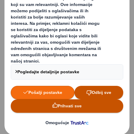
izlaganje, jedinice za izlaganje robe, kartonske figure i
proizvode za izlaganje na pultovima za razne
primjene.
Cilj nam je razviti inovativna rješenja za izlaganje, koja
objedinjuju sigurnost pri prijevozu, učinkovito
skladištenje i prezentaciju u maloprodaji.
Ova vrsta promotivne display ambalaže proizvodi se u
našoj tvornici u Mađarskoj.
Prednosti POS ambalaže:
Povećana vidljivost proizvoda;
Veća prodaja proizvoda;
Poboljšana komunikacija brenda;
Lako sklapanje displaya;