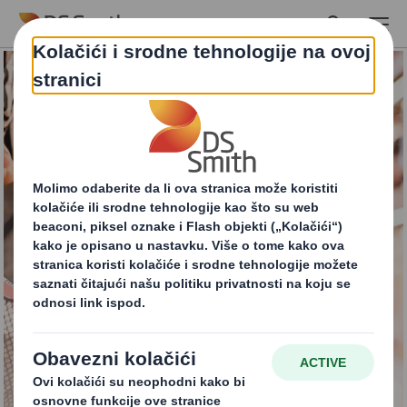
Skip to main content
POS ambalaža
(displayi)