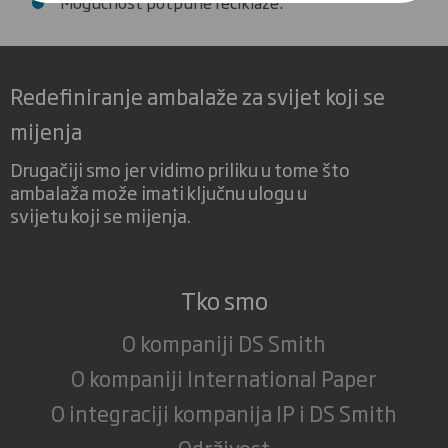
Mogućnost potpune reciklaže.
Redefiniranje ambalaže za svijet koji se
mijenja
Drugačiji smo jer vidimo priliku u tome što
ambalaža može imati ključnu ulogu u
svijetu koji se mijenja.
Tko smo
O kompaniji DS Smith
O kompaniji International Paper
O integraciji kompanija IP i DS Smith
Održivost