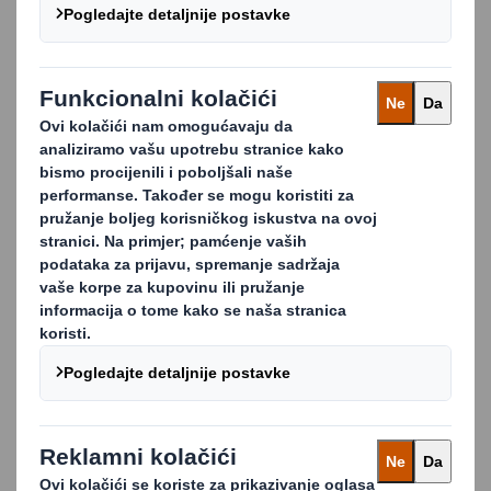
VIŠE!
Dizajniramo i proizvodimo širok asortiman
promotivne display ambalaže od valovitog kartona, s
ciljem poboljšanja komunikacije vašeg branda. Ova
vrsta ambalaže obuhvaća samostojeće jedinice za