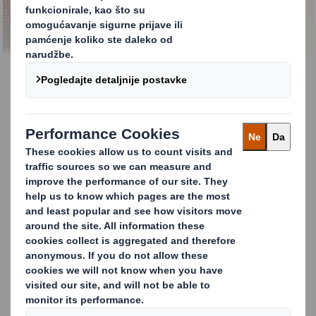
KONTAKTIRAJTE NAS
POS ambalaža (displayi)
U ovom vremenu sveprisutnosti raznih
prodajnih kanala, lako se propuste POS
materijali kao mogući način povećanja
prodaje. Nedavne brojke su pokazale kako su
Point of Sale displayi i dalje visoko efektivni
kao metoda utjecaja na donošenje kupčevih
odluka.
KONTAKTIRAJTE NAS I SAZNAJTE