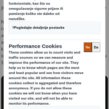
Jedinstven alat za povećanje održivosti vaše ambalaže
Nakon predstavljanja naših
principa kružnog dizajna
,
razvili smo Matricu kružnog dizajna ambalaže. Sa ovim
alatom možemo ocijeniti i usporediti održivost
ambalaže koristeći 8 različitih pokazatelja. Matrica
kružnog dizajna - prva u industriji - daje jasnu
identifikaciju održivosti dizajna ambalaže i pokazuje na
što treba usmjeriti pozornost.
Sadržaj blokiran
Kako biste pogledali ovaj video, morate uključiti
'funkcionalne' kolačiće
Promijeni moje postavke