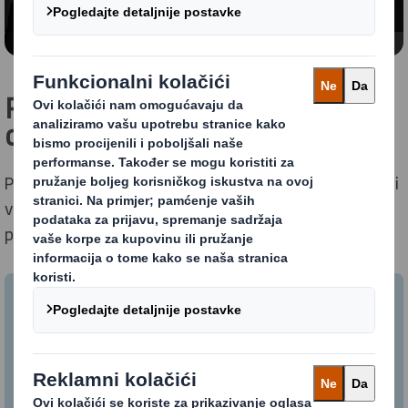
Priručnik kroz Matricu kružnog
dizajna
Preuzmite ovaj informativni priručnik kako biste saznali
više o Matrici kružnog dizajna, njezinim prednostima i
primjerima iz prakse.
Priručnik kroz Matricu kružnog
dizajna
Preuzmite informativni priručnik.