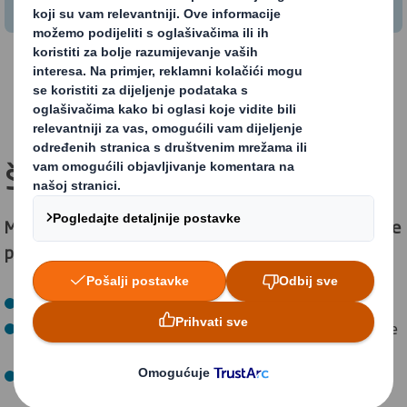
PREUZMITE PRIRUČNIK
Šta to znači za vas?
Matrica kružnog dizajna omogućit će vam da poboljšate
performanse održivosti ambalaže kroz:
Smanjenje otpada i zagađenja.
Održavanje materijala i proizvoda u upotrebi što je duže
moguće.
Obnavljanje prirodnih sustava.