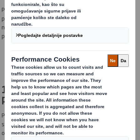
Pročitajte korak po korak vodič kroz postupak
proizvodnje papira od recikliranih vlakana, uključujući i
način sušenja papira, postupak namatanja papira i
pripremu pulpe.
1. korak Naš postupak pulpe i
papira
Papiru za recikliranje se dodaje obrađena voda, a zatim
se, kako bismo dobili vlaknastu suspenziju, miješa u
ogromnoj bačvi od nehrđajućeg čelika koju nazivamo