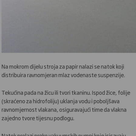
Na mokrom dijelu stroja za papir nalazi se natok koji
distribuira ravnomjeran mlaz vodenaste suspenzije.
Tekućina pada na žicu ili tvori tkaninu. Ispod žice, folije
(skraćeno za hidrofoliju) uklanja vodu i poboljšava
ravnomjernost vlakana, osiguravajući time da vlakna
zajedno tvore tijesnu podlogu.
Natok prolazi preko vakuumskih pumpi koje isisavaju