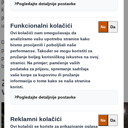
pulper. Nečistoće se uklanjaju korištenjem više sita
kako bi se osigurala proizvodnja visokokvalitetnog
papira koji se može koristiti za izradu pakiranja visoke
učinkovitosti.
Da biste smanjili količinu otpada, važno je da pulpa i
papir budu obrađeni. Pulpa je nusproizvod proizvodnje
papira, a naš proces daje visokokvalitetne rezultate
bez štetnog utjecaja na okoliš.
2. korak Razrjeđivanje papirnih
vlakana