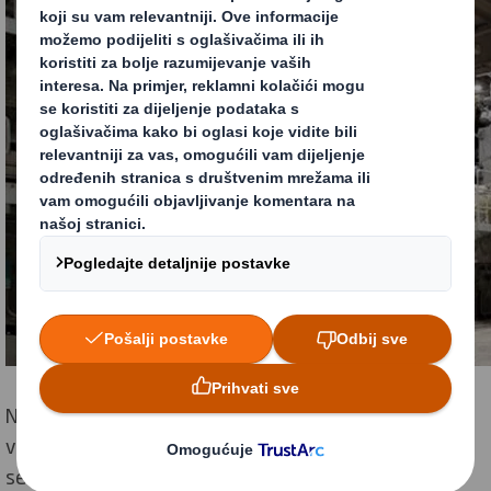
Naši strojevi za papir uklanjaju vodu iz rastvora s
vlaknima. Na početku postupka izrade papira, rastvor
se sastoji iz otprilike 1 % vlakana i 99 % vode.