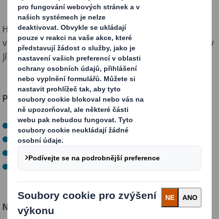
Hledáme spolehlivou osobu, která je ochotna pracovat
ve směnném provoze (včetně nočních směn) v závodě v
Jílovém u Děčína.
Požadujeme:
vyučení technického směru
dobrý zdravotní stav
manuální zručnost a fyzickou zdatnost
průkaz VZV výhodou
Nabízíme: