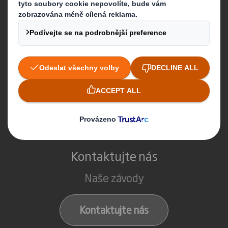
Udržitelnost
Kariéra
Co děláme
Packaging solutions
Kontaktujte nás
Naše závody
Kontaktujte nás