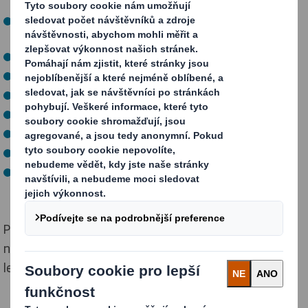
Zázemí nadnárodní společnosti se zajímavým
produktem
5 týdnů dovolené
Pevné % ze mzdy na penzijní připojištění
Platební kartu Flexi Pass
Příspěvky na očkování
Příspěvek na dopravu ve výši 1.000,-Kč
Možnost závodního stravování – dotované obědy
Akciový program s možností zajímavého finančního
výnosu
Přihlášky zasílejte na personální oddělení společnosti
nebo elektronicky na adresu:
lenka.nemleinova@dssmith.com