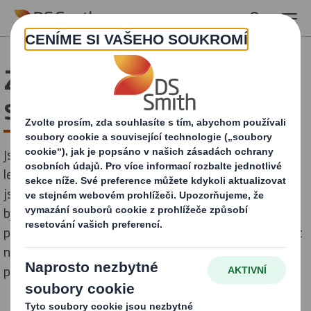
Skip to main content
Zpracovatel/ka papíru -
strojník Jílové
Jsme výrobce plně recyklovatelných obalů z vlnité
lepenky. Máme udržitelnost v srdci a na své produkty
jsme hrdí. Věříme, že i my můžeme přispět k tomu, aby
byl náš svět lepší a zdravější. Budeme rádi, když se i vy
přidáte k naší snaze a pomůžete nám pozitivně ovlivnit
naše okolí i celý svět. Nyní hledáme kolegu/kolegyni na
pozici: