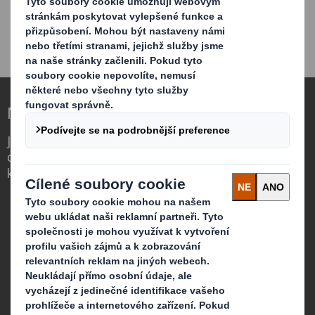
Nové druhy obalů pro měnící se svět
Jsme jiní, protože si uvědomujeme, že
obaly mohou hrát důležitou roli ve světě
kolem nás.
Kdo jsme
Více o DS Smith
Více o International Paper
O spojení DS Smith a International Paper