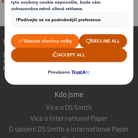
klara.hoisova@dssmith.com
Nové druhy obalů pro měnící se svět
Jsme jiní, protože si uvědomujeme, že
obaly mohou hrát důležitou roli ve světě
kolem nás.
Kdo jsme
Více o DS Smith
Více o International Paper
O spojení DS Smith a International Paper