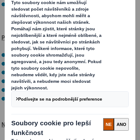
Pravidelnou kontrolu dodržování BOZP a PO na
pracovištích
Požadujeme
:
SŠ/VŠ technického směru výhodou
Znalost AJ slovem i písmem
Uživatelská znalost práce na PC (MS Office)
Řidičský průkaz sk. B
Komunikační dovednosti
Praxi na obdobné pozici ve výrobní firmě
Nabízíme
: