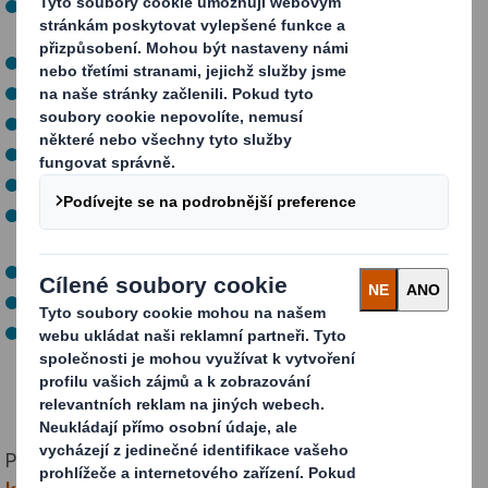
Zázemí nadnárodní společnosti se zajímavým
produktem
Kariérní růst
Týden dovolené navíc
Pevné % ze mzdy na penzijní připojištění
Platební kartu Flexi Pass
Dotované obědy
Vzdělávání i-formou portálu Seduo / interního portálu
Percipio
Příspěvky na očkování
Příspěvek na dopravné 1.000 Kč/měsíčně
Akciový program společnosti DS Smith
Přihlášky zasílejte elektronicky na adresu: