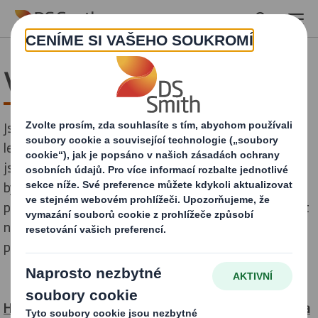
Skip to main content
Vedoucí výroby Boletice
Jsme výrobce plně recyklovatelných obalů z vlnité
lepenky. Máme udržitelnost v srdci a na své produkty
jsme hrdí. Věříme, že i my můžeme přispět k tomu, aby
byl náš svět lepší a zdravější. Budeme rádi, když se i vy
přidáte k naší snaze a pomůžete nám pozitivně ovlivnit
naše okolí i celý svět. Nyní hledáme kolegu/kolegyni na
pozici:
Hledáme do týmu kolegu/kolegyni, který/á bude mít na