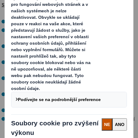
starosti:
Operativní řízení výroby obalů
Stanovování postupu pro splnění dlouhodobých
strategických cílů (KPI´s)
Spolupráci s ostatními odděleními na plnění výrobního
plánu
Komplexní dohled a zodpovědnost za chod a rozvoj
výroby v souladu se stanovenými strategickými cíli
Řízení, koordinaci, motivaci a kontrolu výsledků
směnových mistrů
Vytváření podmínek pro kontinuální zlepšování
produktivity
Rozvoj firemní kultury
Spolupráci při zavádění nástrojů neustálého zlepšování
procesů v organizaci (Lean Management, Six Sigma,
SMED, 5S atd.)