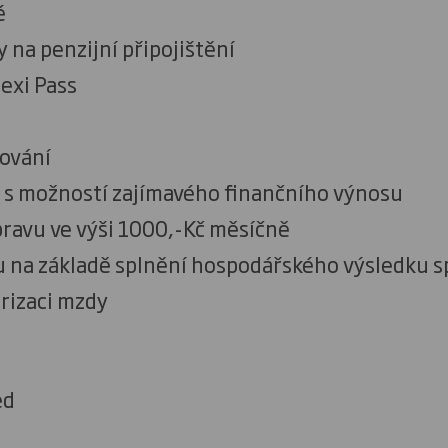
é
na penzijní připojištění
lexi Pass
kování
 s možností zajímavého finančního výnosu
ravu ve výši 1000,-Kč měsíčně
 na základě splnění hospodářského výsledku s
rizaci mzdy
ed