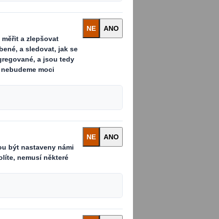
ší a zdravější.
 pomůžete nám