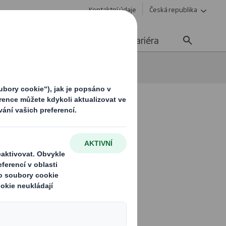
Kontaktní údaje
Česká republika
Udržitelnost
Media
Kariéra
 lepenky.
hrdí. Věříme,