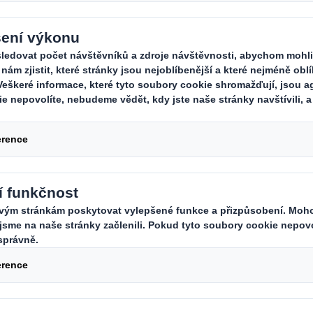
přispět k tomu, aby byl náš svět lep
dyž se i vy přidáte k naší snaze a
it naše okolí i celý svět.
 práce?
 zákaznických a dodavatelských reklamací
tování výsledků kvality
ektů zlepšování systému řízení kvality