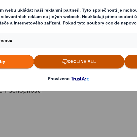
me?
technického směru)
k. B
ho jazyka slovem i písmem
práce na PC
 kvality 8D, FMEA apod. vítána
ního auditora ISO9001 výhodou
ní schopnosti