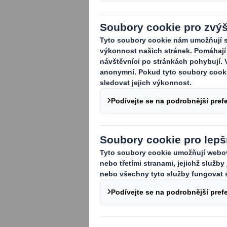
že i my můžeme 
Budeme rádi, k
pozitivně ovlivn
Co bude náplní Vaší
Zajištění řešení
Pravidelné repor
Zapojení do proj