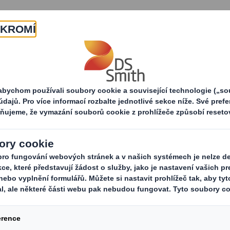
O nás
Produkty a služby
ddělení kvality
a oddělení kvality
lně recyklovatelných obalů z vlnité
ost v srdci a na své produkty jsme 