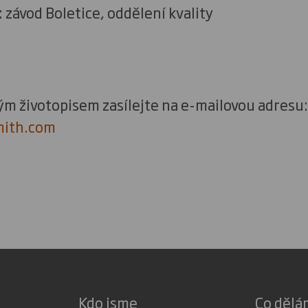
: závod Boletice, oddělení kvality
ým životopisem zasílejte na e-mailovou adresu:
mith.com
Kdo jsme
Co děl