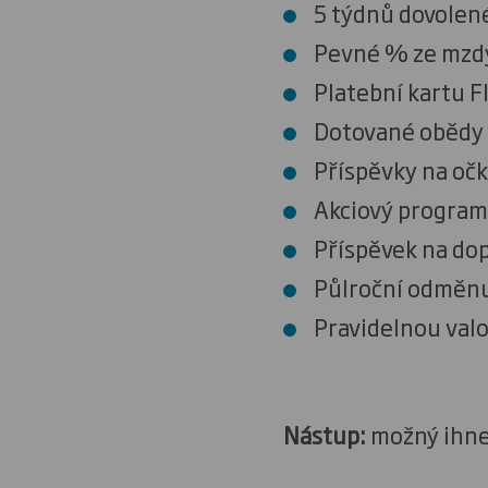
5 týdnů dovolen
Pevné % ze mzdy 
Platební kartu F
Dotované obědy
Příspěvky na oč
Akciový program
Příspěvek na dop
Půlroční odměnu
Pravidelnou valo
Nástup:
možný ihn