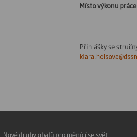
Místo výkonu práce
Přihlášky se stručn
klara.hoisova@dss
Nové druhy obalů pro měnící se svět