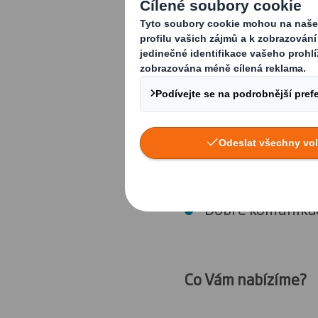
Co od Vás očekává
VŠ/SŠ (nejlépe 
Řidičský průkaz s
Znalost anglické
Dobrou znalost 
Znalost nástrojů
Osvědčení inter
Dobré komunikač
Co Vám nabízíme?