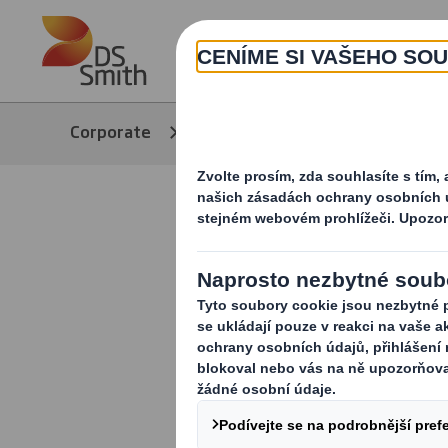
Skip to main content
Corporate
Kariéra
Referent/ka o
Referent/k
Jsme výrobce p
Máme udržiteln