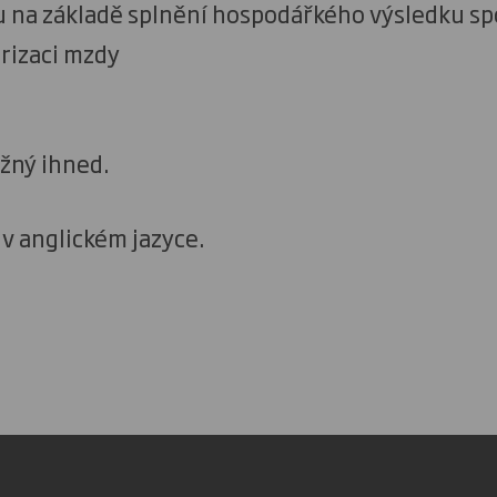
 na základě splnění hospodářkého výsledku sp
rizaci mzdy
žný ihned.
 v anglickém jazyce.