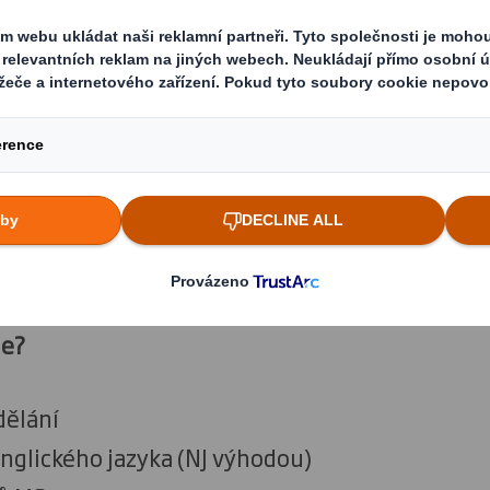
 práce?
av a svozu odpadu od zákazníků do papíren sp
pravci včetně vyjednávání a aktivního vyhledá
podpora týmu - příprava dokladů (dodací/přepr
) a jejich zadávání do systémů vč. přípravy podk
významného zákazníka
me?
dělání
anglického jazyka (NJ výhodou)