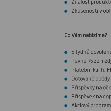
Znalost produkt
Zkušenosti v obl
Co Vám nabízíme?
5 týdnů dovolen
Pevné % ze mzdy 
Platební kartu F
Dotované obědy
Příspěvky na oč
Příspěvek na dop
Akciový program