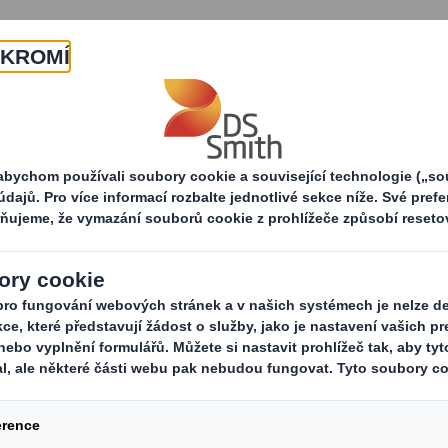
O nás
Produkty a služby
ustomer Service Coordinator
/ Customer Service 
lně recyklovatelných obalů z vlnité
ost v srdci a na své produkty jsme 