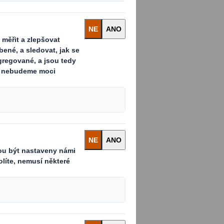
ší a zdravější.
 pomůžete nám
dáme
á podpoří naše
ky na území České