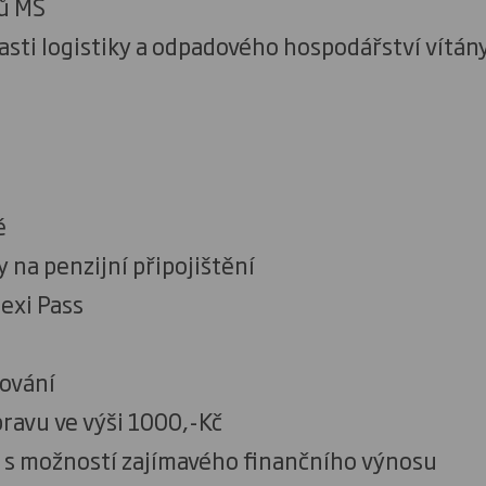
ů MS
asti logistiky a odpadového hospodářství vítán
é
na penzijní připojištění
lexi Pass
kování
ravu ve výši 1000,-Kč
 s možností zajímavého finančního výnosu