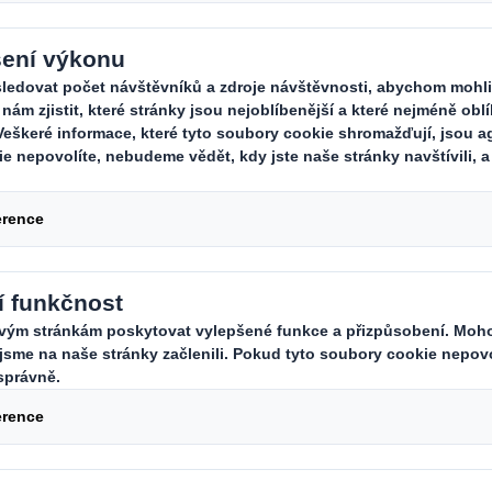
přispět k tomu, aby byl náš svět lep
dyž se i vy přidáte k naší snaze a
nit naše okolí i celý svět. Nyní hle
i na pozici:
ychle rostoucí divizi DS Smith Recycling, kter
 v oblasti logistiky a péče o významné zákazní
ka.