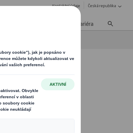
Kontaktní údaje
Česká republika
Udržitelnost
Media
Kariéra
Coordinator
 lepenky.
hrdí. Věříme,