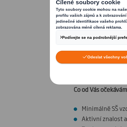
Co bude Vaší náplní
Organizace přepr
Spolupráce s pře
Administrativní 
listy/objednávky
Pomoc s péčí o 
Co od Vás očekává
Minimálně SŠ vz
Aktivní znalost 