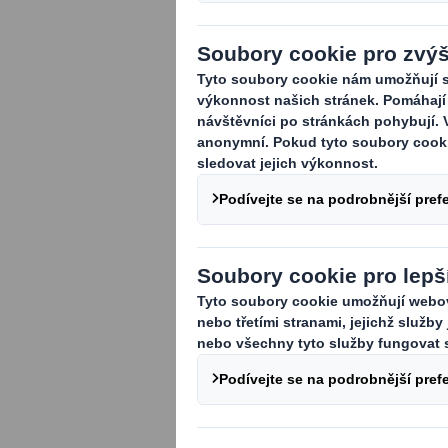
že i my můžeme 
Budeme rádi, k
pozitivně ovliv
kolegu/kolegyn
Hledáme osobu pro r
kolegy a pomůže jim
republiky a Slovens