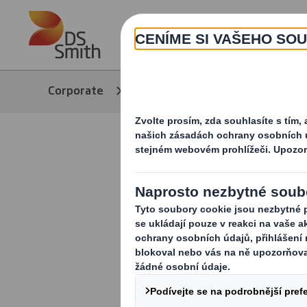
Skip to main content
Corporate
Kariéra
Logistics / C
Logistics 
Jsme výrobce p
Máme udržiteln