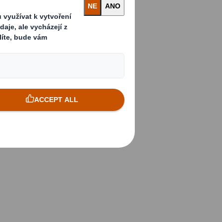
olečnosti DS Smith
vání
avní
ladů k fakturaci