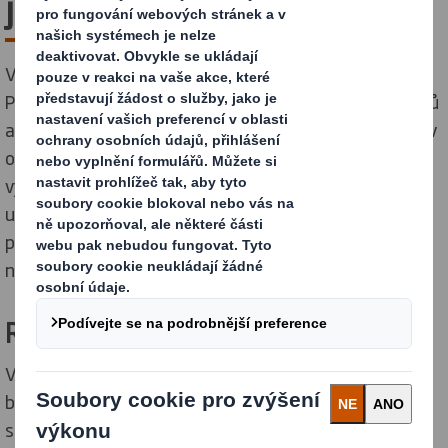
jedničky
V lednu 2025 spojily své síly společnosti International
Paper a DS Smith, dva přední výrobci udržitelných obalů
a produktů z vlákniny. Vznikl tak skutečný globální lídr v
oblasti udržitelných obalových řešení. Naši odborníci
vynikají v oblastech inovací, výroby, designu, prodeje,
udržitelnosti a řízení dodavatelského řetězce. S
pobočkami napříč Evropou a Severní Amerikou vám
nabízíme příležitost realizovat svůj potenciál naplno.
Rozvíjejte se a utvářejte budoucnost
Věříme, že klíčem k lepší, udržitelnější a otevřenější
budoucnosti jsou správní lidé. Hledáme ty, kteří chtějí
skutečně něco dokázat. Kolegy, kteří se vzájemně