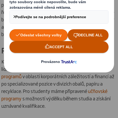
přístup k cirkulární ekonomice představuje skutečné
řešení největších výzev v oblasti udržitelnosti. Aktivně
bojujeme proti znečištění, plýtvání, ztrátě biodiverzity
a klimatickým změnám. Přidejte se k našim týmům a
buďte součástí této mise.
Program pro absolventy
Každoročně otevíráme dveře stovkám talentovaných
lidí. Nabízíme různorodé příležitosti od
trainee
programů
v oblasti korporátních záležitostí a financí až
po specializované pozice v divizích obalů, papíru a
recyklace. Pro studenty máme připravené
učňovské
programy
s možností výdělku během studia a získání
uznávané kvalifikace.