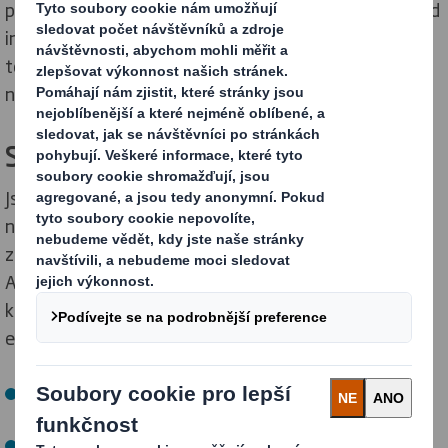
podporují a každý den svou prací přispívají ke změně. Od
inovativních materiálů a designu až po nejnovější
technologie - měníme svět obalů. To je to, co inspiruje
náš globální tým. A věříme, že bude inspirovat i vás.
Společně za lepší budoucností
Jsme odhodláni být hybnou silou pozitivních změn -
nejen v oblasti životního prostředí, ale i pro naše
zaměstnance a celou společnost. V Evropě i Severní
Americe vytváříme kulturu podporující autenticitu,
kreativitu a inovace na cestě k nízkouhlíkové cirkulární
ekonomice.
Prostřednictvím
aktivních sítí
podporujeme
rozmanitost našich týmů
Jsme jedním z pouhých 19 strategických partnerů