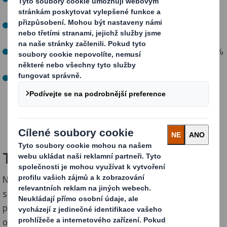
Nadace Ellen MacArthurové
Patříme mezi sedm obalových společností na světě
zapojených do iniciativy
UN Race to Zero
Více než třetinu našeho vedení tvoří ženy, včetně 37 %
na úrovni představenstva, a toto číslo dále roste
Naše průkopnická
strategie udržitelnosti
a celofiremní
iniciativy pohánějí náš přechod k udržitelné
budoucnosti. Pořádáme školení o cirkulárním designu a
podporujeme
projekty na ochranu biodiverzity v
místních komunitách
.
Tři divize. Jediný cíl
Naše globální společnost stojí na třech pilířích, které
společně vytvářejí dokonalý cirkulární model - sbíráme
použitý papír, recyklujeme ho na nový a z něj vyrábíme
obaly. Celý tento proces trvá pouhých 14 dní. Náš