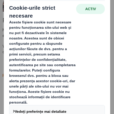
Pagina nu a fost găsită (404)
Nu am putut găsi pagina pe care o căutați. Este posibil să fi fost
eliminata sau redenumita.
Vă rugăm să reveniți la
dssmith.com/ro
sau să accesați direct
ofertele noastre:
Ambalare
,
Reciclare
sau
Hârtie
.
Preferințele cookie