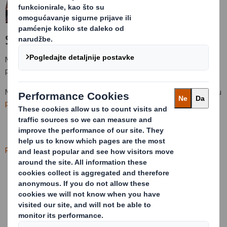
Stranica nije pronađena (404)
Nismo uspjeli pronaći stranicu koju ste tražili. Možda je uklonjena ili
preimenovana.
Molimo vas da se vratite na
dssmith.com/bs
ili idite izravno na našu
ponudu.
Postavke kolačića