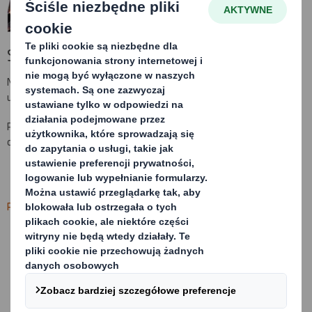
Strona nie została znaleziona (404)
Nie udało nam się znaleźć strony, której szukałeś. Mogła zostać
usunięta lub zmieniono jej nazwę.
Proszę wrócić na stronę
dssmith.com/pl
lub przejść bezpośrednio
do naszej oferty opakowań.
Preferencje dotyczące plików cookie