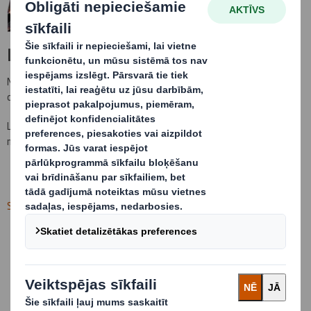
Lapa nav atrasta (404)
Mēs nevarējām atrast lapu, kuru jūs meklējāt. Iespējams tā ir
dzēsta vai pārdēvēta.
Lūdzu, atgriezieties vietnē
dssmith.com/lv
vai dodieties tieši uz
mūsu iepakojuma piedāvājumu.
Sīkfailu preferences