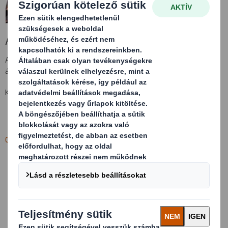
Az oldal nem található (404)
A keresett oldal nem találhatót. Lehet, hogy eltávolították vagy
átnevezték.
Kérjük, térjen vissza a
dssmith.com
oldalra.
Cookie-beállítások