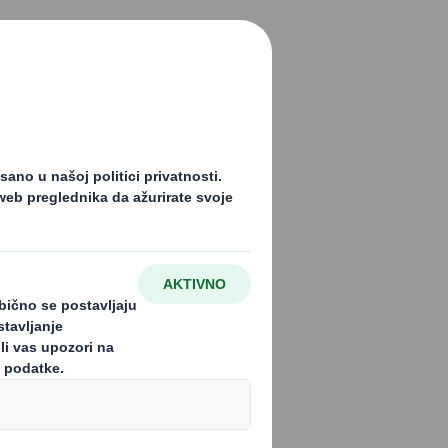
pronađena (404)
ju ste tražili. Možda je uklonjena ili