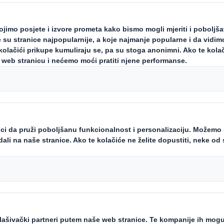
Molimo vas da se vratite na
dss
ponudu
:
Ambalažna rješenja
,
Usl
papira
.