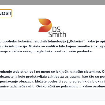
Stranica nije 
Nismo uspjeli pronaći stranicu ko
preimenovana.