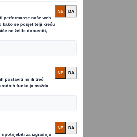
mith.com
ili idite izravno na našu
uge recikliranja
ili
Proizvodi od