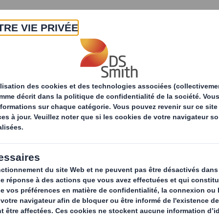
A propos
Produits & Services
Développ
-nous
ir le formulaire correspondant à v