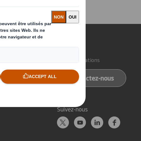
sons-nous ?
Contact
d'emballage
Nos implantations
e papier
Contactez-nous
e recyclage
Suivez-nous