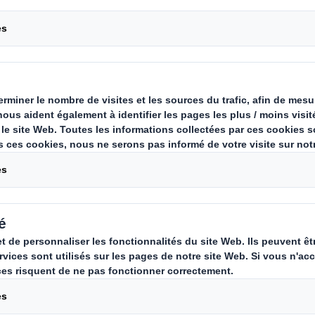
ous aider ?
Carrières, RH et 
ndes
ure.france@dssmith.com