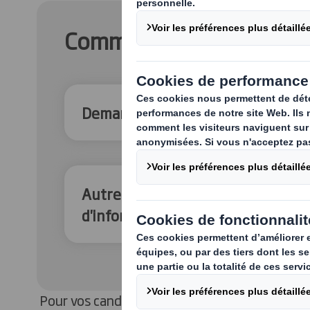
Comment pouvons-nous v
Demandes commerciales
Autres (offres de services / Dema
d'informations)
Pour vos candidatures spontanées:
candidat