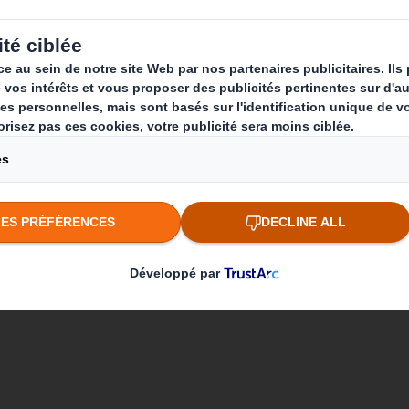
nge
Qui sommes-nous ?
Que fai
A propos
Solutions 
Investisseurs
Produits d
Développement durable
Services d
Actualité
Carrière