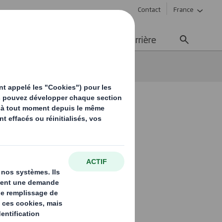
Contact
France
ement durable
Média
Carrière
otre demande.