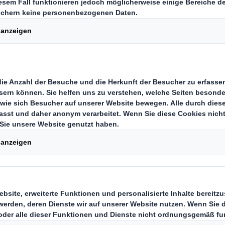
un
cherheit
Carousel. Use previous
ität