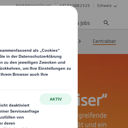
Kontaktieren Sie uns
+41 62 788 23 23
Schweiz
ltigkeit
Media
Karriere & Jobs
Transportverpackungen
Centraliser
ith „Centraliser“
Die intelligente, ineinandergreifende
ung für maximale Stabilität und ein