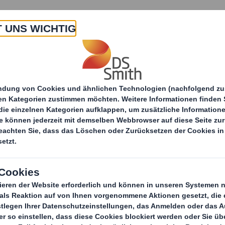
 Uns
Produkte & Service
Branchen
Nachha
Transportverpackungen &
packungen
Wellpapppaletten
DS Sm
Verpackungslös