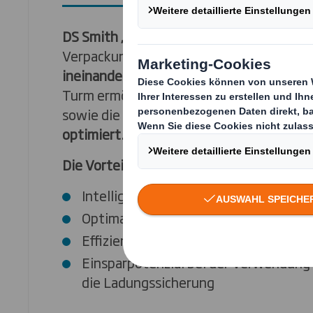
DS Smith „Centraliser“
ist eine intelligen
Verpackungslösung, die durch
zwei pass
ineinandergreifende Schnitte
eine exakt
Turm ermöglicht und dadurch
Materialein
sowie die
Palettierung und die gesamte 
optimiert
.
Die Vorteile:
Intelligenter Materialeinsatz
Optimale Ladungssicherung bei maxima
Effizienter Produktschutz
Einsparpotenzial bei der Verwendung 
die Ladungssicherung