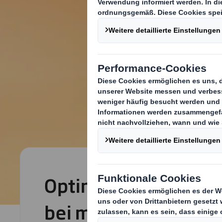
Optimale Ladungssi
bei maximaler Stabil