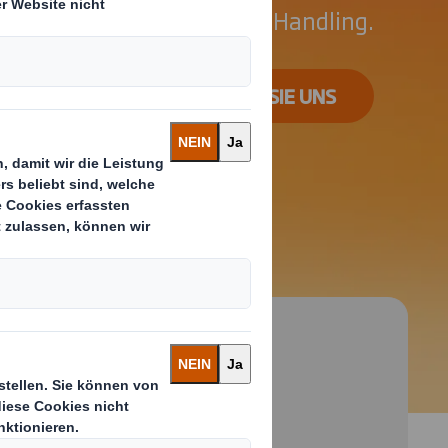
vergleichlich komfortables Handling.
KONTAKTIEREN SIE UNS
 and next buttons to move between slides. Only the cu