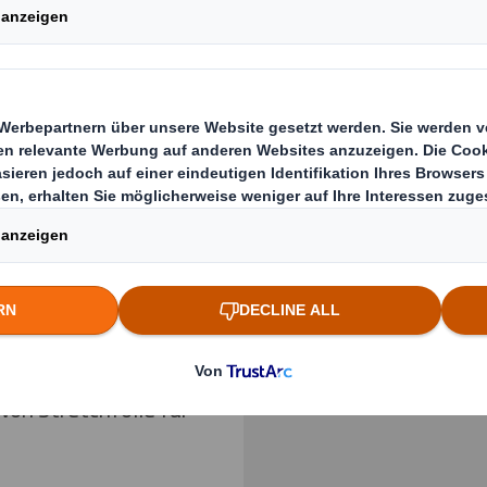
te
Previous slide
genaue,
e Stapelung im
satz reduziert
,
Lieferkette
Klicken Sie zum Vergrö
ler Stabilität
von Stretchfolie für